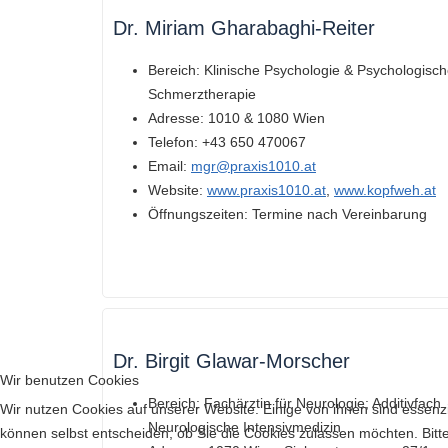
Dr. Miriam Gharabaghi-Reiter
Bereich: Klinische Psychologie & Psychologisc
Schmerztherapie
Adresse: 1010 & 1080 Wien
Telefon: +43 650 470067
Email:
mgr@praxis1010.at
Website:
www.praxis1010.at
,
www.kopfweh.at
Öffnungszeiten: Termine nach Vereinbarung
Dr. Birgit Glawar-Morscher
Wir benutzen Cookies
Bereich:
Fachärztin für Neurologie; Additivfach
Wir nutzen Cookies auf unserer Website. Einige von ihnen sind essenzi
Neurologische Intensivmedizin
können selbst entscheiden, ob Sie die Cookies zulassen möchten. Bitte