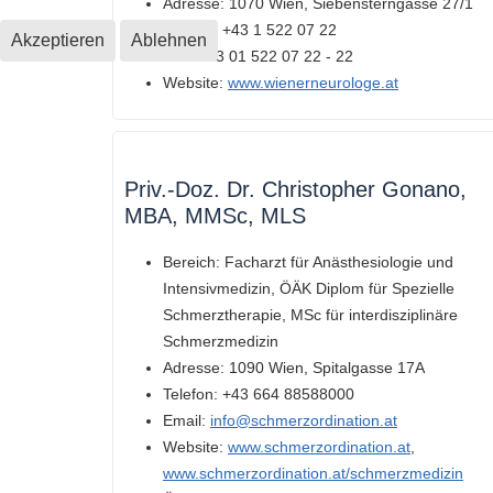
Adresse:
1070 Wien, Siebensterngasse 27/1
Telefon:
+43 1 522 07 22
Akzeptieren
Ablehnen
Fax:
+43 01 522 07 22 - 22
Website:
www.wienerneurologe.at
Priv.-Doz. Dr. Christopher Gonano,
MBA, MMSc, MLS
Bereich:
Facharzt für Anästhesiologie und
Intensivmedizin, ÖÄK Diplom für Spezielle
Schmerztherapie, MSc für interdisziplinäre
Schmerzmedizin
Adresse:
1090 Wien, Spitalgasse 17A
Telefon:
+43 664 88588000
Email:
info@schmerzordination.at
Website:
www.schmerzordination.at
,
www.schmerzordination.at/schmerzmedizin