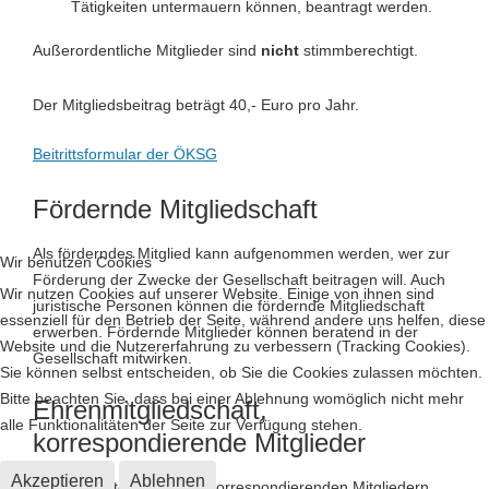
Tätigkeiten untermauern können, beantragt werden.
Außerordentliche Mitglieder sind
nicht
stimmberechtigt.
Der Mitgliedsbeitrag beträgt 40,- Euro pro Jahr.
Beitrittsformular der ÖKSG
Fördernde Mitgliedschaft
Als förderndes Mitglied kann aufgenommen werden, wer zur
Wir benutzen Cookies
Förderung der Zwecke der Gesellschaft beitragen will. Auch
Wir nutzen Cookies auf unserer Website. Einige von ihnen sind
juristische Personen können die fördernde Mitgliedschaft
essenziell für den Betrieb der Seite, während andere uns helfen, diese
erwerben. Fördernde Mitglieder können beratend in der
Website und die Nutzererfahrung zu verbessern (Tracking Cookies).
Gesellschaft mitwirken.
Sie können selbst entscheiden, ob Sie die Cookies zulassen möchten.
Bitte beachten Sie, dass bei einer Ablehnung womöglich nicht mehr
Ehrenmitgliedschaft,
alle Funktionalitäten der Seite zur Verfügung stehen.
korrespondierende Mitglieder
Akzeptieren
Ablehnen
Zu Ehrenmitgliedern und korrespondierenden Mitgliedern