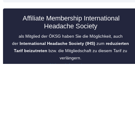
Affiliate Membership International
Headache Society
als Mitglied der ÖKSG haben Sie die Möglichkeit, auch
der
International Headache Society (IHS)
zum
reduzierten
Tarif beizutreten
bzw. die Mitgliedschaft zu diesem Tarif zu
verlängern.
Nähere Informationen
EAN Brain Health Mission
The Austrian Headache Society is an official contributor of the
EAN Brain Health Mission!
Please find further information on their website!